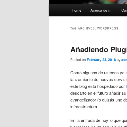
Main
Home
Acerca de mí
Cur
menu
TAG ARCHIVES:
WORDPRESS
Añadiendo Plug
Posted on
February 23, 2018
by
ad
Como algunos de ustedes ya s
lanzamiento de nuevos servici
este blog está hospedado por
descarto en el futuro añadir s
evangelizador (o quizás uno de
infraestructura.
En la entrada de hoy lo que qu
wordpress de un servicio de