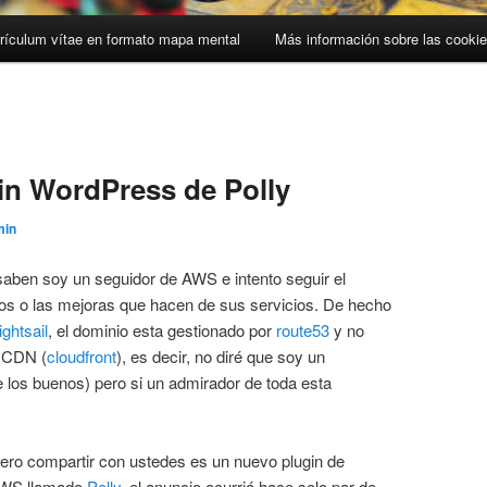
rículum vítae en formato mapa mental
Más información sobre las cooki
in WordPress de Polly
min
aben soy un seguidor de AWS e intento seguir el
os o las mejoras que hacen de sus servicios. De hecho
lightsail
, el dominio esta gestionado por
route53
y no
u CDN (
cloudfront
), es decir, no diré que soy un
 los buenos) pero si un admirador de toda esta
iero compartir con ustedes es un nuevo plugin de
 AWS llamado
Polly
, el anuncio ocurrió hace solo par de