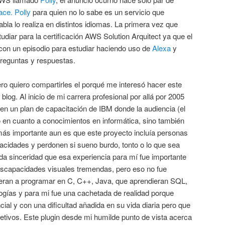
ace.
Polly
para quien no lo sabe es un servicio que
habla lo realiza en distintos idiomas. La primera vez que
tudiar para la certificación AWS Solution Arquitect ya que el
on un episodio para estudiar haciendo uso de
Alexa
y
reguntas y respuestas.
o quiero compartirles el porqué me interesó hacer este
e blog. Al inicio de mi carrera profesional por allá por 2005
r en un plan de capacitación de IBM donde la audiencia (el
o en cuanto a conocimientos en informática, sino también
 más importante aun es que este proyecto incluía personas
pacidades y perdonen si sueno burdo, tonto o lo que sea
da sinceridad que esa experiencia para mí fue importante
iscapacidades visuales tremendas, pero eso no fue
eran a programar en C, C++, Java, que aprendieran SQL,
ogías y para mi fue una cachetada de realidad porque
al y con una dificultad añadida en su vida diaria pero que
jetivos. Este plugin desde mi humilde punto de vista acerca